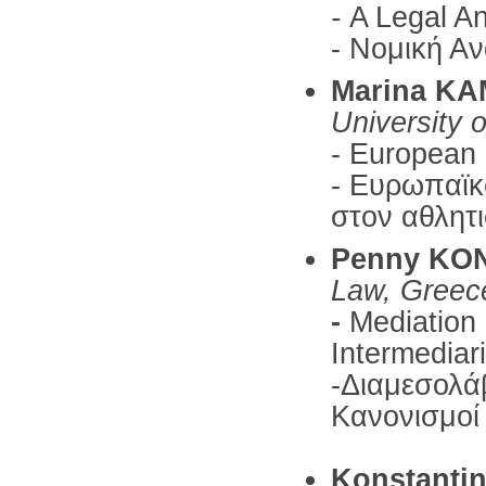
-
A Legal An
- Νομική Α
Marina K
University 
- European 
- Ευρωπαϊκό
στον αθλητ
Penny KON
Law, Greec
-
Mediation 
Intermediar
-Διαμεσολά
Κανονισμοί
Konstanti