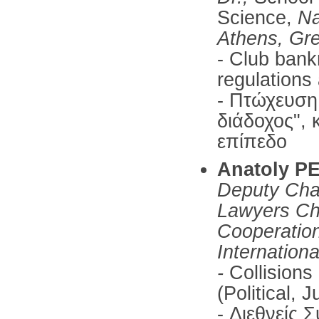
Science,
Na
Athens, Gr
- Club bank
regulations 
- Πτώχευση
διάδοχος", 
επίπεδο
Anatoly P
Deputy Chai
Lawyers Cha
Cooperation
Internation
-
Collisions
(Political, 
- Διεθνείς 