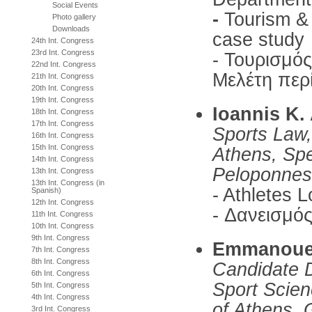
Social Events
-
Tourism &
Photo gallery
Downloads
case study
24th Int. Congress
23rd Int. Congress
- Τουρισμό
22nd Int. Congress
Μελέτη περ
21th Int. Congress
20th Int. Congress
19th Int. Congress
Ioannis 
18th Int. Congress
17th Int. Congress
Sports Law,
16th Int. Congress
15th Int. Congress
Athens, Spec
14th Int. Congress
Peloponnes
13th Int. Congress
13th Int. Congress (in
- Athletes 
Spanish)
12th Int. Congress
- Δανεισμό
11th Int. Congress
10th Int. Congress
9th Int. Congress
Emmanoue
7th Int. Congress
8th Int. Congress
Candidate D
6th Int. Congress
Sport Scien
5th Int. Congress
4th Int. Congress
of Athens, 
3rd Int. Congress