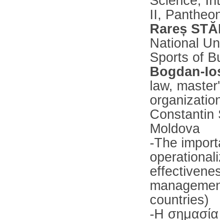
Science, In
II, Pantheo
Rareș ST
National Un
Sports of 
Bogdan-Io
law, master
organizatio
Constantin 
Moldova
-The impor
operationali
effectivenes
management
countries)
-Η σημασία