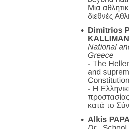
Μια αθλητικ
διεθνές Αθλ
Dimitrios
KALLIMAN
National an
Greece
- The Helle
and supreme
Constitutio
- Η Ελληνι
προστασίας
κατά το Σύ
Alkis PA
Dr.,
School 