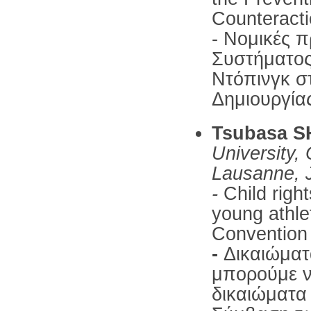
Counteractio
- Νομικές π
Συστήματος
Ντόπινγκ σ
Δημιουργία
Tsubasa 
University,
Lausanne, 
-
Child righ
young athle
Convention 
-
Δικαιώματ
μπορούμε ν
δικαιώματα