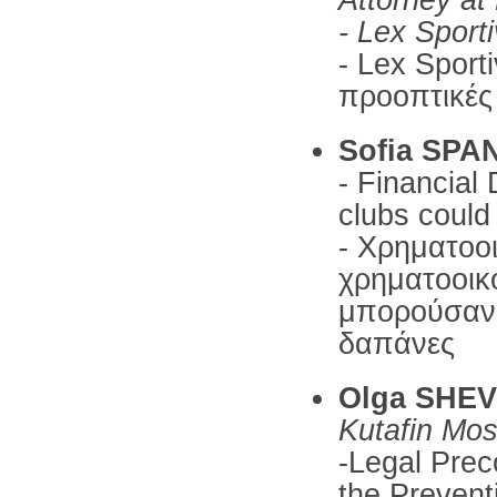
- Lex Sport
- Lex Sport
προοπτικές
Sofia SPA
- Financial
clubs could
- Χρηματοοι
χρηματοοικο
μπορούσαν 
δαπάνες
Olga SHE
Kutafin Mos
-Legal Prec
the Prevent