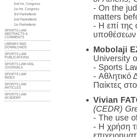
2nd Int. Congress
- On the ju
1st Int. Congress
matters be
3rd Panhellenic
2nd Panhellenic
- Η επί της
1st Panhellenic
SPORTS LAW
υποθέσεων
ABSTRACTS &
COMMENTS
LIBRARY AND
Mobolaji
E
DOWNLOADS
SPORTS LAW
University o
PUBLICATIONS
SPORTS LAW IASL
- Sports La
JOURNALS
- Αθλητικό
SPORTS LAW
INDEX
Παίκτες στ
SPORTS LAW
ARTICLES
SPORTS LAW
Vivian F
ACADEMY
(CEDR) Gr
- The use o
- Η χρήση τ
επιχειρηματ