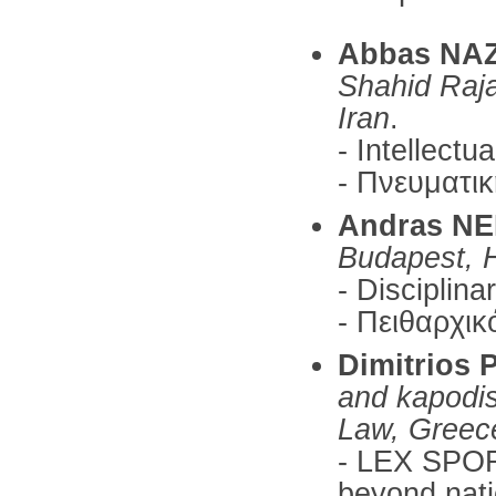
Abbas NA
Shahid Raja
Iran
.
- Intellectu
- Πνευματικ
Andras N
Budapest,
-
Disciplinar
- Πειθαρχικ
Dimitrio
and kapodis
Law, Greec
- LEX SPOR
beyond nati