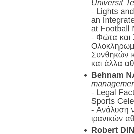
Universit Te
-
Lights an
an Integrat
at Football
- Φώτα και 
Ολοκληρωμ
Συνθηκών κ
και άλλα αθ
Behnam N
management 
-
Legal Fact
Sports Celeb
- Ανάλυση 
ιρανικών α
Robert DI