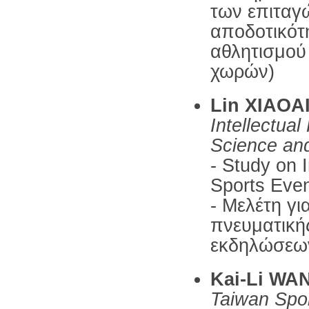
των επιταγ
αποδοτικότη
αθλητισμού
χωρών)
Lin XIAOA
Intellectual
Science an
- Study on I
Sports Eve
- Μελέτη γι
πνευματικής
εκδηλώσεω
Kai-Li WA
Taiwan Spor