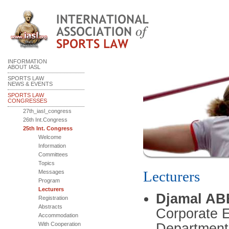
INFORMATION
ABOUT IASL
SPORTS LAW
NEWS & EVENTS
SPORTS LAW
CONGRESSES
27th_iasl_congress
26th Int.Congress
25th Int. Congress
Welcome
Information
Committees
Topics
Lecturers
Messages
Program
Lecturers
Djamal A
Registration
Abstracts
Corporate E
Accommodation
Department
With Cooperation